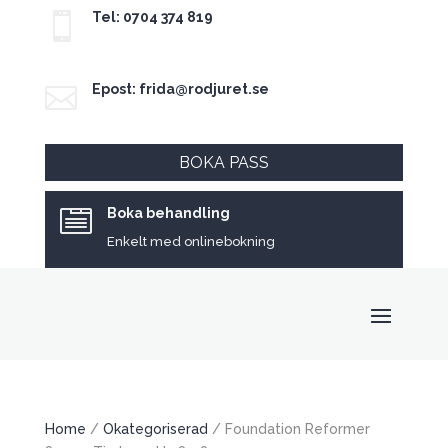
Tel: 0704 374 819

Epost: frida@rodjuret.se

BOKA PASS
Boka behandling

Enkelt med onlinebokning
Home
/
Okategoriserad
/ Foundation Reformer