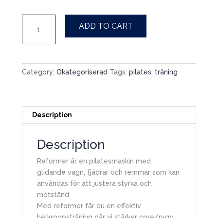
Foundation
A
ADD TO CART
Reformer
l
8ggr
t
-
e
Tisdagar
r
Category:
Okategoriserad
Tags:
pilates
,
träning
kl
n
18-
a
18.50
t
quantity
i
Description
v
e
Description
:
Reformer är en pilatesmaskin med
glidande vagn, fjädrar och remmar som kan
användas för att justera styrka och
motstånd.
Med reformer får du en effektiv
helkroppsträning där vi stärker core/rygg,